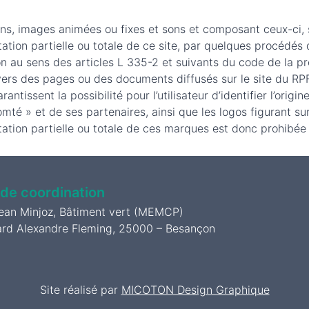
ions, images animées ou fixes et sons et composant ceux-ci,
ation partielle ou totale de ce site, par quelques procédés q
n au sens des articles L 335-2 et suivants du code de la prop
vers des pages ou des documents diffusés sur le site du RPF
ntissent la possibilité pour l’utilisateur d’identifier l’origi
é » et de ses partenaires, ainsi que les logos figurant su
tation partielle ou totale de ces marques est donc prohibée 
 de coordination
Jean Minjoz, Bâtiment vert (MEMCP)
ard Alexandre Fleming, 25000 – Besançon
Site réalisé par
MICOTON Design Graphique