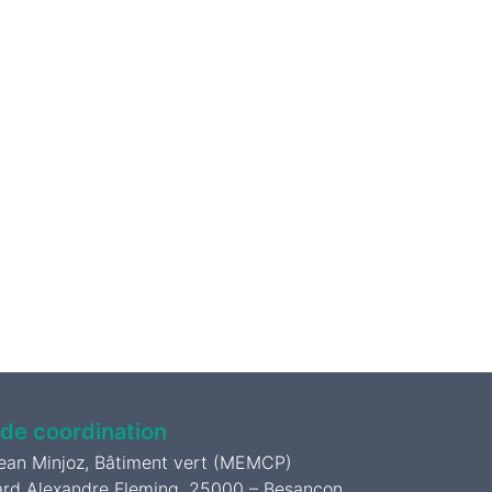
 de coordination
Jean Minjoz, Bâtiment vert (MEMCP)
ard Alexandre Fleming, 25000 – Besançon