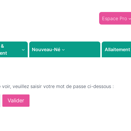
Espace Pro
 &
Nouveau-Né
Allaitement
ent
oir, veuillez saisir votre mot de passe ci-dessous :