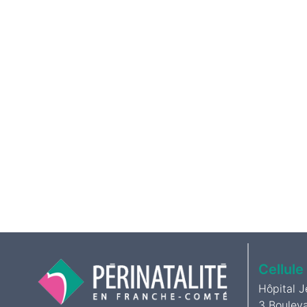
Cellule
Hôpital 
3 Boulev