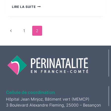
GROSSESSE
LIRE LA SUITE
ET
VACCINATION
COVID-
Navigation
Page
19
1
2
de
précédente
page
Cellule de coordination
Hôpital Jean Minjoz, Bâtiment vert (MEMCP)
3 Boulevard Alexandre Fleming, 25000 – Besançon