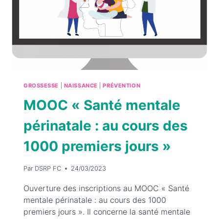
PSYCHOLOGIQUE
DES
FEMMES
VICTIMES
D’INTERRUPTION
SPONTANÉE
DE
GROSSESSE
|
NAISSANCE
|
PRÉVENTION
GROSSESSE
MOOC
« Santé mentale
périnatale : au cours des
1000 premiers jours »
Par
DSRP FC
24/03/2023
Ouverture des inscriptions au MOOC « Santé
mentale périnatale : au cours des 1000
premiers jours ». Il concerne la santé mentale