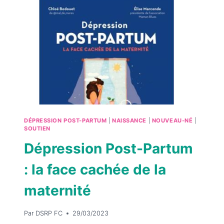
DÉPRESSION POST-PARTUM
|
NAISSANCE
|
NOUVEAU-NÉ
|
SOUTIEN
Dépression Post-Partum
: la face cachée de la
maternité
Par
DSRP FC
29/03/2023