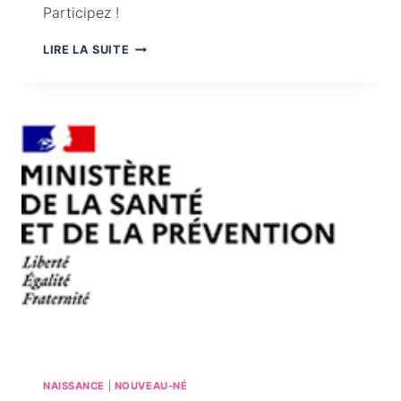
Participez !
SAC
LIRE LA SUITE
DES
1000
PREMIERS
JOURS
–
VOTRE
AVIS
COMPTE
NAISSANCE
|
NOUVEAU-NÉ