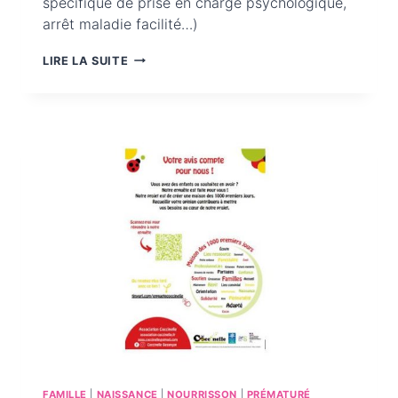
spécifique de prise en charge psychologique,
arrêt maladie facilité…)
LOI
LIRE LA SUITE
DU
7
JUILLET
2023
VISANT
À
FAVORISER
L’ACCOMPAGNEMENT
PSYCHOLOGIQUE
DES
FEMMES
VICTIMES
D’INTERRUPTION
SPONTANÉE
DE
FAMILLE
|
NAISSANCE
|
NOURRISSON
|
PRÉMATURÉ