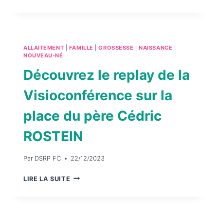
CLINIQUE
ET
ÉVALUATION
SENSORI-
ALLAITEMENT
|
FAMILLE
|
GROSSESSE
|
NAISSANCE
|
MOTRICE
NOUVEAU-NÉ
DU
Découvrez le replay de la
NOURRISSON
–
Visioconférence sur la
BENOIT
CHEVALIER
place du père Cédric
ROSTEIN
Par
DSRP FC
22/12/2023
DÉCOUVREZ
LIRE LA SUITE
LE
REPLAY
DE