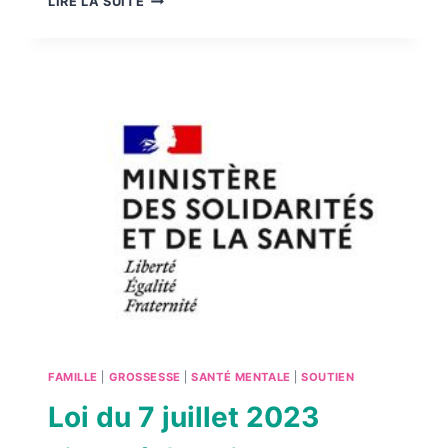
LIRE LA SUITE
19
SEPTEMBRE
2023
–
JOURNÉE
DE
PRÉVENTION
DE
LA
MORT
INATTENDUE
DU
NOURRISSON
AU
CHU
FAMILLE
|
GROSSESSE
|
SANTÉ MENTALE
|
SOUTIEN
DE
BESANÇON
Loi du 7 juillet 2023