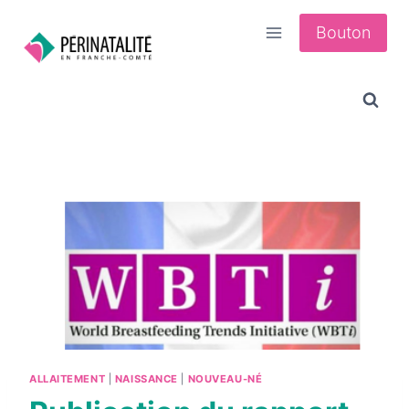
Aller
Bouton
au
contenu
ALLAITEMENT
|
NAISSANCE
|
NOUVEAU-NÉ