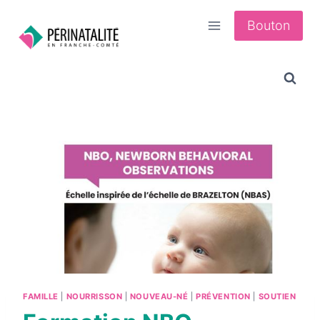
Aller
Bouton
au
contenu
FAMILLE
|
NOURRISSON
|
NOUVEAU-NÉ
|
PRÉVENTION
|
SOUTIEN