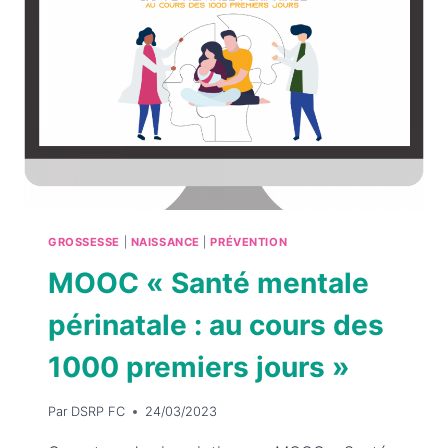
DE
PRÉVENTION
DE
LA
MORT
INATTENDUE
DU
NOURRISSON
AU
CHU
GROSSESSE
|
NAISSANCE
|
PRÉVENTION
DE
BESANÇON
MOOC
« Santé mentale
périnatale : au cours des
1000 premiers jours »
Par
DSRP FC
24/03/2023