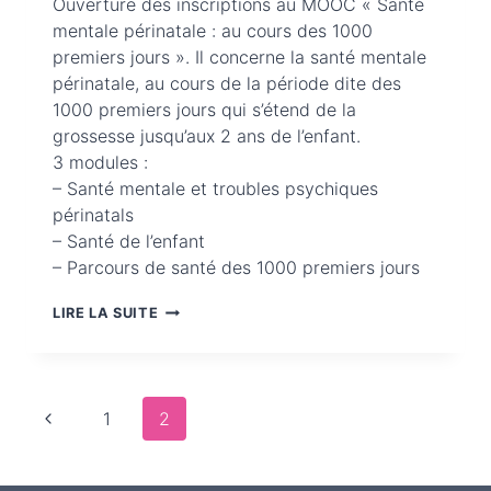
Ouverture des inscriptions au MOOC « Santé
mentale périnatale : au cours des 1000
premiers jours ». Il concerne la santé mentale
périnatale, au cours de la période dite des
1000 premiers jours qui s’étend de la
grossesse jusqu’aux 2 ans de l’enfant.
3 modules :
– Santé mentale et troubles psychiques
périnatals
– Santé de l’enfant
– Parcours de santé des 1000 premiers jours
MOOC
LIRE LA SUITE
« SANTÉ
MENTALE
PÉRINATALE :
Navigation
Page
AU
1
2
COURS
de
précédente
DES